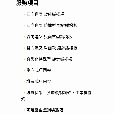
服務項目
四向進叉 鍍鋅鐵棧板
四向進叉 防撞型 鍍鋅鐵棧板
雙向進叉 雙面重型鐵棧板
雙向進叉 單面款 鍍鋅鐵棧板
客製化特殊型 鍍鋅鐵棧板
倒立式巧固架
堆疊式巧固架
堆疊料架｜多層鋼製料架・工業倉儲
架
可堆疊重型鋼製鐵箱