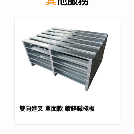
其他服務
雙向進叉 單面款 鍍鋅鐵棧板