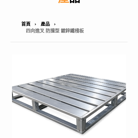
首頁
產品
四向進叉 防撞型 鍍鋅鐵棧板