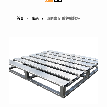
首頁
產品
四向進叉 鍍鋅鐵棧板