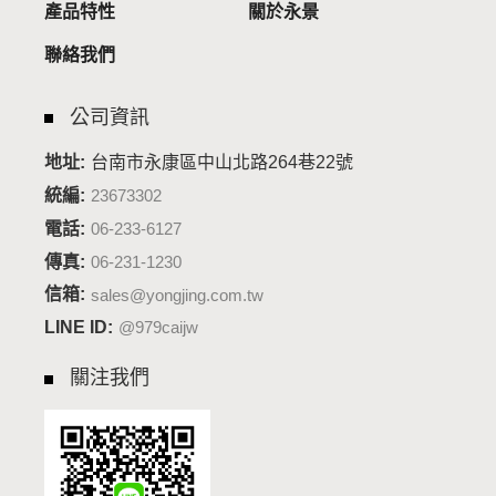
產品特性
關於永景
聯絡我們
公司資訊
台南市永康區中山北路264巷22號
地址:
統編:
23673302
電話:
06-233-6127
傳真:
06-231-1230
信箱:
sales@yongjing.com.tw
LINE ID:
@979caijw
關注我們